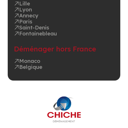
Lille
Lyon
Annecy
Paris
Saint-Denis
Fontainebleau
Déménager hors France
Monaco
Belgique