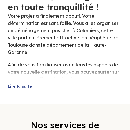
en toute tranquillité !
Votre projet a finalement abouti. Votre
détermination est sans faille. Vous allez organiser
un déménagement pas cher à Colomiers, cette
ville particulièrement attractive, en périphérie de
Toulouse dans le département de la Haute-
Garonne.
Afin de vous familiariser avec tous les aspects de
votre nouvelle destination, vous pouvez surfer sur
son site www.ville-colomiers.fr avant votre
changement d’adresse. Vous y trouverez des
Lire la suite
informations intéressantes sur la location de
camion de déménagement, les transports, les
logements, les associations sportives et autres
ainsi que la vie culturelle de cette ville de près de
Nos services de
40 000 habitants.