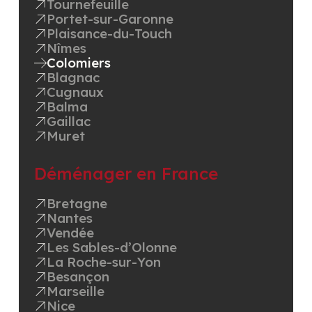
Tournefeuille
Portet-sur-Garonne
Plaisance-du-Touch
Nîmes
Colomiers
Blagnac
Cugnaux
Balma
Gaillac
Muret
Déménager en France
Bretagne
Nantes
Vendée
Les Sables-d’Olonne
La Roche-sur-Yon
Besançon
Marseille
Nice