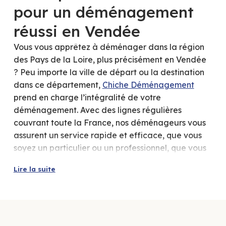
pour un déménagement
réussi en Vendée
Vous vous apprêtez à déménager dans la région
des Pays de la Loire, plus précisément en Vendée
? Peu importe la ville de départ ou la destination
dans ce département,
Chiche Déménagement
prend en charge l’intégralité de votre
déménagement. Avec des lignes régulières
couvrant toute la France, nos déménageurs vous
assurent un service rapide et efficace, que vous
soyez un particulier ou un professionnel, que vous
vous trouviez dans la région de Nantes ou ailleurs.
Lire la suite
Nous vous proposons des solutions adaptées à vos
besoins et à votre budget, quel que soit le volume
ou la distance de votre déménagement.