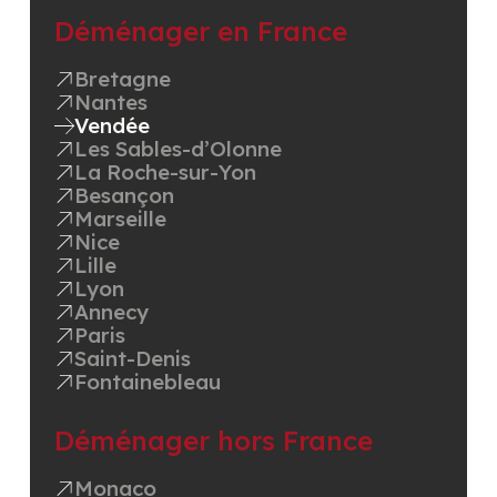
Déménager en France
Bretagne
Nantes
Vendée
Les Sables-d’Olonne
La Roche-sur-Yon
Besançon
Marseille
Nice
Lille
Lyon
Annecy
Paris
Saint-Denis
Fontainebleau
Déménager hors France
Monaco