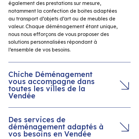
également des prestations sur mesure,
notamment la confection de boîtes adaptées
au transport d’objets d’art ou de meubles de
valeur. Chaque déménagement étant unique,
nous nous efforçons de vous proposer des
solutions personnalisées répondant à
l’ensemble de vos besoins.
Chiche Déménagement
vous accompagne dans
toutes les villes de la
Vendée
La Roche-sur-Yon, Les Sables-d’Olonne,
Des services de
Challans, Fontenay-le-Comte, Les Herbiers,
déménagement adaptés à
Montaigu… Quelle que soit la ville de départ
vos besoins en Vendée
ou d’arrivée dans le département de la