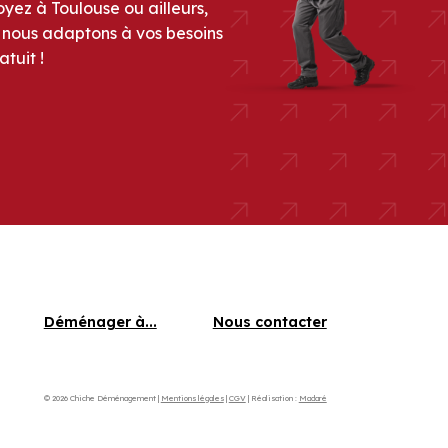
yez à Toulouse ou ailleurs,
s nous adaptons à vos besoins
tuit !
Déménager à...
Nous contacter
© 2026 Chiche Déménagement |
Mentions légales
|
CGV
| Réalisation :
Madaré