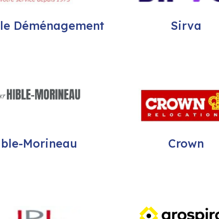
ole Déménagement
Sirva
ible-Morineau
Crown