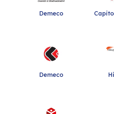
Demeco
Capit
Demeco
H