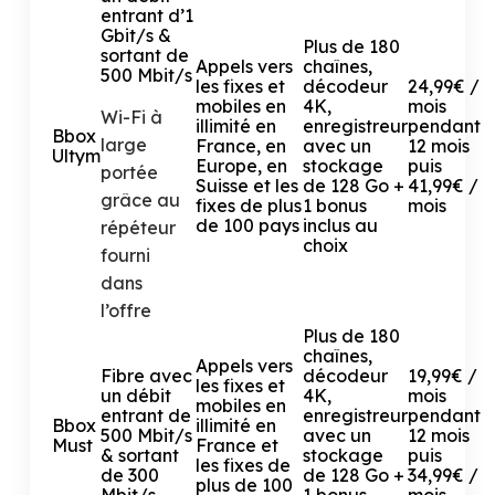
entrant d’1
Gbit/s &
Plus de 180
sortant de
Appels vers
chaînes,
500 Mbit/s
les fixes et
décodeur
24,99€ /
mobiles en
4K,
mois
Wi-Fi à
illimité en
enregistreur
pendant
Bbox
large
France, en
avec un
12 mois
Ultym
Europe, en
stockage
puis
portée
Suisse et les
de 128 Go +
41,99€ /
grâce au
fixes de plus
1 bonus
mois
de 100 pays
inclus au
répéteur
choix
fourni
dans
l’offre
Plus de 180
chaînes,
Appels vers
Fibre avec
décodeur
19,99€ /
les fixes et
un débit
4K,
mois
mobiles en
entrant de
enregistreur
pendant
Bbox
illimité en
500 Mbit/s
avec un
12 mois
Must
France et
& sortant
stockage
puis
les fixes de
de 300
de 128 Go +
34,99€ /
plus de 100
Mbit/s
1 bonus
mois