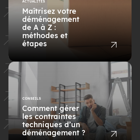
ACTUALITÉS
Maîtrisez votre
déménagement
de A à Z :
méthodes et
étapes
CONSEILS
Comment gérer
les contraintes
techniques d’un
déménagement ?